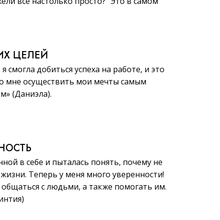
жели всё настолько просто?“ Это в самом
ИХ ЦЕЛЕЙ
, я смогла добиться успеха на работе, и это
о мне осуществить мои мечты самым
» (Даниэла).
ННОСТЬ
нной в себе и пыталась понять, почему не
 жизни. Теперь у меня много уверенности!
общаться с людьми, а также помогать им.
Синтия)