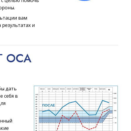
 с целью помочь
ороны.
льтации вам
 результатах и
Т ОСА
бы дать
е себя в
для
анный
акие