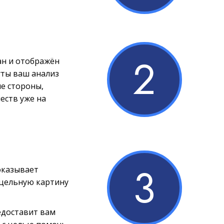
2
ан и отображён
уты ваш анализ
е стороны,
еств уже на
3
оказывает
 цельную картину
едоставит вам