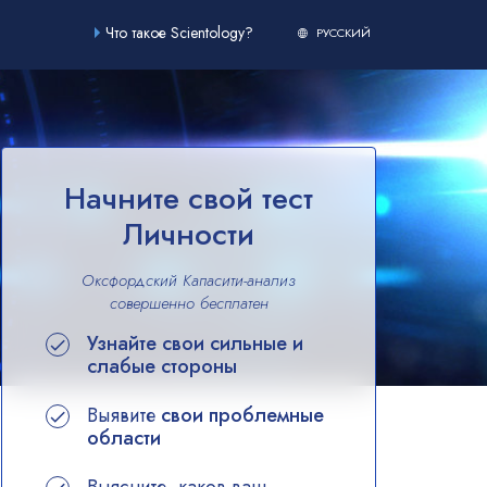
Что такое Scientology?
РУССКИЙ
Начните свой тест
Личности
Оксфордский Капасити-анализ
совершенно
бесплатен
Узнайте свои сильные и
слабые стороны
Выявите
свои проблемные
области