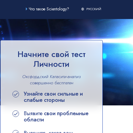
Что такое Scientology?
РУССКИЙ
Начните свой тест
Личности
Оксфордский Капасити-анализ
совершенно
бесплатен
Узнайте свои сильные и
слабые стороны
Выявите
свои проблемные
области