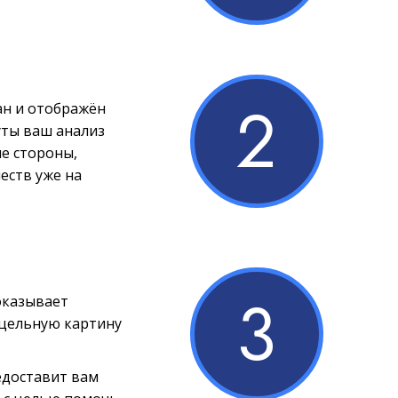
2
ан и отображён
уты ваш анализ
е стороны,
еств уже на
3
оказывает
 цельную картину
едоставит вам