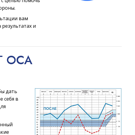
 с целью помочь
ороны.
льтации вам
 результатах и
Т ОСА
бы дать
е себя в
для
анный
акие