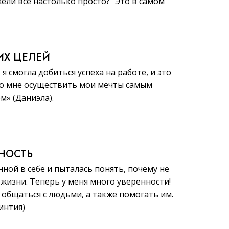
жели всё настолько просто?“ Это в самом
ИХ ЦЕЛЕЙ
, я смогла добиться успеха на работе, и это
о мне осуществить мои мечты самым
» (Даниэла).
ННОСТЬ
нной в себе и пыталась понять, почему не
 жизни. Теперь у меня много уверенности!
общаться с людьми, а также помогать им.
Синтия)