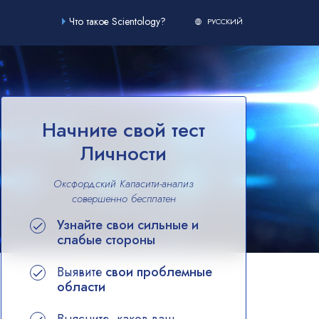
Что такое Scientology?
РУССКИЙ
Начните свой тест
Личности
Оксфордский Капасити-анализ
совершенно
бесплатен
Узнайте свои сильные и
слабые стороны
Выявите
свои проблемные
области