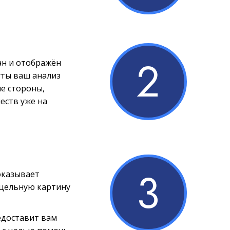
2
ан и отображён
уты ваш анализ
е стороны,
еств уже на
3
оказывает
 цельную картину
едоставит вам