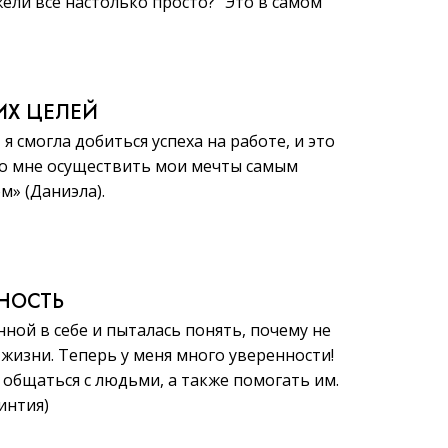
жели всё настолько просто?“ Это в самом
ИХ ЦЕЛЕЙ
, я смогла добиться успеха на работе, и это
о мне осуществить мои мечты самым
» (Даниэла).
ННОСТЬ
нной в себе и пыталась понять, почему не
 жизни. Теперь у меня много уверенности!
общаться с людьми, а также помогать им.
Синтия)