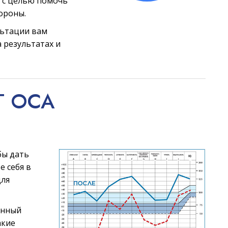
 с целью помочь
ороны.
льтации вам
 результатах и
Т ОСА
бы дать
е себя в
для
анный
акие