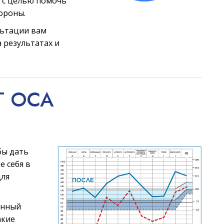
 с целью помочь
ороны.
льтации вам
 результатах и
Т ОСА
бы дать
е себя в
для
анный
акие