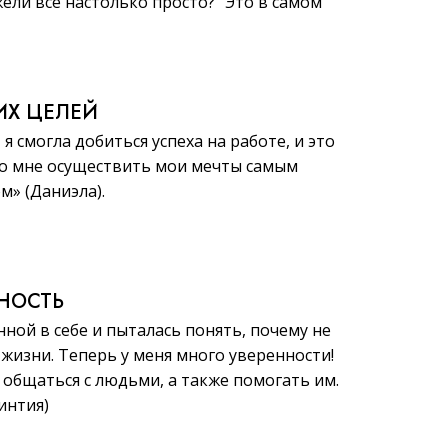
жели всё настолько просто?“ Это в самом
ИХ ЦЕЛЕЙ
, я смогла добиться успеха на работе, и это
о мне осуществить мои мечты самым
» (Даниэла).
ННОСТЬ
нной в себе и пыталась понять, почему не
 жизни. Теперь у меня много уверенности!
общаться с людьми, а также помогать им.
Синтия)