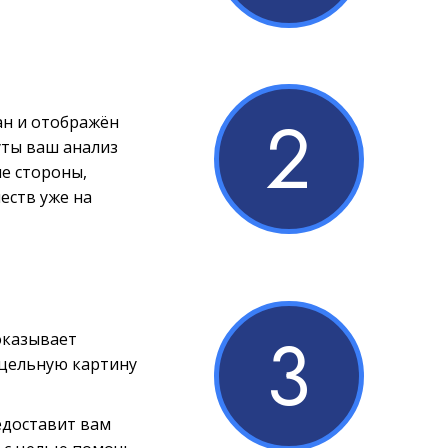
2
ан и отображён
уты ваш анализ
е стороны,
еств уже на
3
оказывает
 цельную картину
едоставит вам