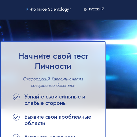
Что такое Scientology?
РУССКИЙ
Начните свой тест
Личности
Оксфордский Капасити-анализ
совершенно
бесплатен
Узнайте свои сильные и
слабые стороны
Выявите
свои проблемные
области